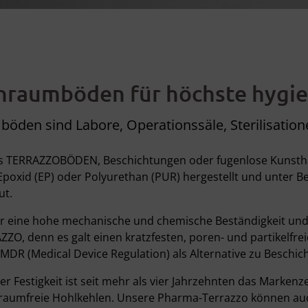
nraumböden für höchste hygi
böden sind Labore, Operationssäle, Sterilisatio
ls TERRAZZOBÖDEN, Beschichtungen oder fugenlose Kunstha
poxid (EP) oder Polyurethan (PUR) hergestellt und unter Be
ut.
 eine hohe mechanische und chemische Beständigkeit und bie
ZO, denn es galt einen kratzfesten, poren- und partikelfre
 (Medical Device Regulation) als Alternative zu Beschich
 Festigkeit ist seit mehr als vier Jahrzehnten das Markenze
aumfreie Hohlkehlen. Unsere Pharma-Terrazzo können auch e