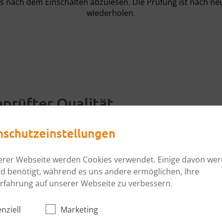
 s nach dem Einschalten abzulesen. Die Prüfung ist nach ne
wiederholen.
prüfter Qualität
d nachhaltig.
nschutzeinstellungen
 entsprechen den Richtlinien für die Prodution von Prod
erer Webseite werden Cookies verwendet. Einige davon we
 Rutschfestigkeit auf und sind darüber hinaus als elektrisch
d benötigt, während es uns andere ermöglichen, Ihre
TEX-Richtlinien und erfüllen die Normen für nachhaltige
rfahrung auf unserer Webseite zu verbessern.
ility ist für uns nicht nur ein Lippenbekenntnis, sondern Bö
tische Produktion oder Labor bieten unsere BARiT Böden zu
nziell
Marketing
nd).