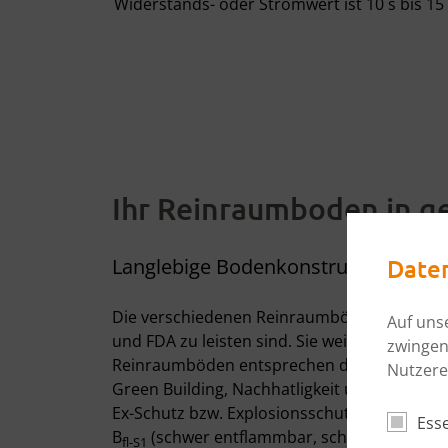
Widerstands- oder Stromwert ist 10 s bis 15
Ihr Reinraumboden in ge
Langlebige Bodenkonstruktionen sin
Date
Die verschiedenen Reinraumböden von BARiT
Auf uns
und FDA zu leisten sind. Sie weisen eine hohe
zwingen
Reinraumböden entsprechen den strengen A
Nutzere
Green Building, Nachhatligkeit und Sustainab
Ex-Schutz bzw. Explosionsschutz, pharmazeu
Esse
B
(schwer entflammbar, schwach qualme
fl-S1