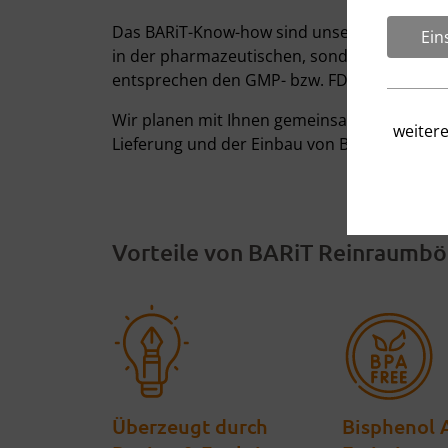
Das BARiT-Know-how sind unsere PHARMA- u
Ein
in der pharmazeutischen, sondern in der ko
entsprechen den GMP- bzw. FDA- Klassen A, 
Wir planen mit Ihnen gemeinsam Ihre Reinr
weiter
Lieferung und der Einbau von Bodenabläufen
Vorteile von BARiT Reinraumbö
Überzeugt durch
Bisphenol A