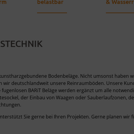
arm
belastbar
& Wasserr
GSTECHNIK
RiT kunstharzgebundene Bodenbeläge. Nicht umsonst haben 
gen wir deutschlandweit unsere Reinraumböden. Unsere Ku
e fugenlosen BARiT Beläge werden ergänzt um alle notwendi
sockel, der Einbau von Waagen oder Sauberlaufzonen, d
chtungen.
rstützt Sie gerne bei Ihren Projekten. Gerne planen wir fü