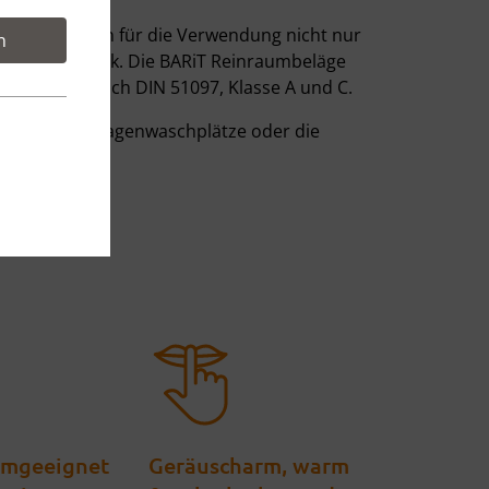
inraumboden für die Verwendung nicht nur
n
Reinraumtechnik. Die BARiT Reinraumbeläge
ußtauglich nach DIN 51097, Klasse A und C.
kehlen und Waagenwaschplätze oder die
umgeeignet
Geräuscharm, warm