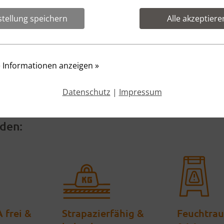
nd ATEX-Terrazzoböden. Der PHARMA-TERRAZZO ist ein Re
stellung speichern
Alle akzeptiere
smetischen Industrie, Lebensmittelherstellung sowie der 
B, C und D und sind gemäß BGR 181 R 9 rutschfest und barf
aumbodenkonstruktion, ob flächig oder im Detail, ob Hohl
e Informationen anzeigen
»
, wir bieten immer auch alles aus einer Hand!
Datenschutz
|
Impressum
den:
 frei &
Strapazierfähig &
Feuchtra