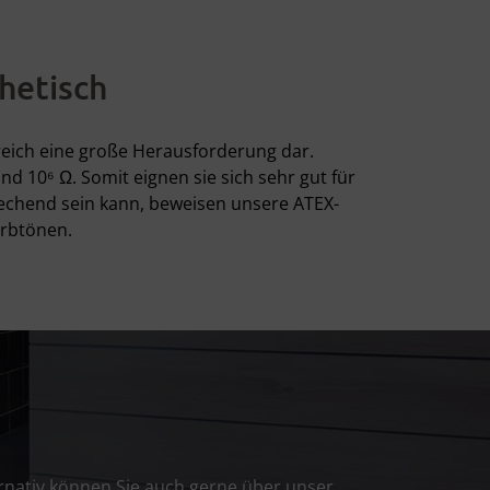
hetisch
reich eine große Herausforderung dar.
 10⁶ Ω. Somit eignen sie sich sehr gut für
echend sein kann, beweisen unsere ATEX-
arbtönen.
rnativ können Sie auch gerne über unser