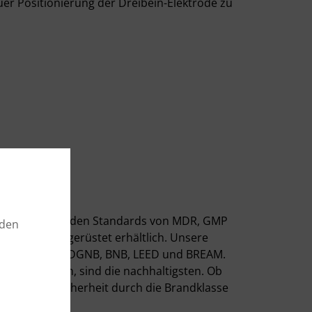
uer Positionierung der Dreibein-Elektrode zu
ukten die nach den Standards von MDR, GMP
rden
 leitfähig ausgerüstet erhältlich. Unsere
s Bauen gemäß DGNB, BNB, LEED und BREAM.
den die halten, sind die nachhaltigsten. Ob
sätzliche Sicherheit durch die Brandklasse